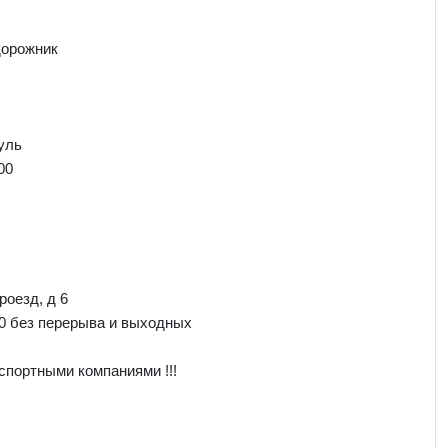
дорожник
уль
00
роезд, д 6
00 без перерыва и выходных
спортными компаниями !!!