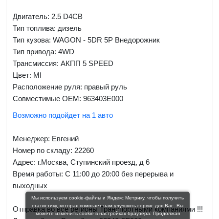
Двигатель: 2.5 D4CB
Тип топлива: дизель
Тип кузова: WAGON - 5DR 5P Внедорожник
Тип привода: 4WD
Трансмиссия: AКПП 5 SPEED
Цвет: MI
Расположение руля: правый руль
Совместимые OEM: 963403E000
Возможно подойдет на 1 авто
Менеджер:
Евгений
Номер по складу: 22260
Адрес:
г.Москва, Ступинский проезд, д 6
Время работы:
С 11:00 до 20:00 без перерыва и
выходных
Мы используем cookie-файлы и Яндекс Метрику, чтобы получить
статистику, которая помогает нам улучшить сервис для Вас. Вы
Отправка во все регионы Транспортными компаниями !!!
можете изменить cookie в настройках браузера. Продолжая