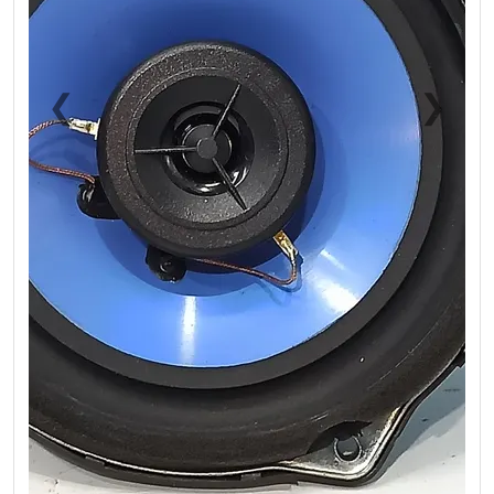
❮
❯
Previous
Next