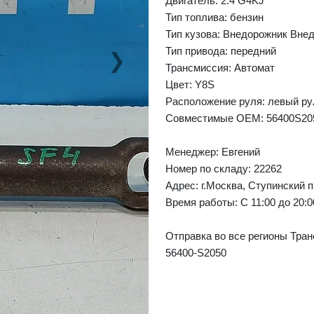
Двигатель: 2.4 G4KJ
Тип топлива: бензин
Тип кузова: Внедорожник Вне
Тип привода: передний
❯
Next
Трансмиссия: Автомат
Цвет: Y8S
Расположение руля: левый ру
Совместимые OEM: 56400S20
Менеджер:
Евгений
Номер по складу: 22262
Адрес:
г.Москва, Ступинский п
Время работы:
С 11:00 до 20:
Отправка во все регионы Тран
56400-S2050