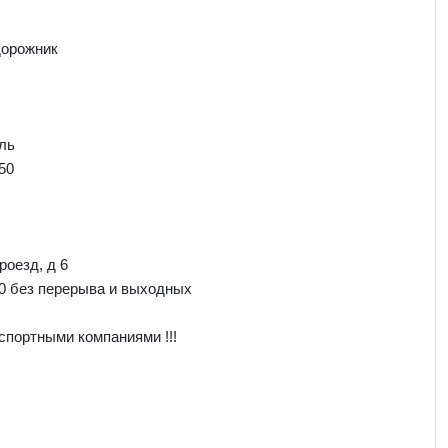
дорожник
ль
50
роезд, д 6
00 без перерыва и выходных
спортными компаниями !!!