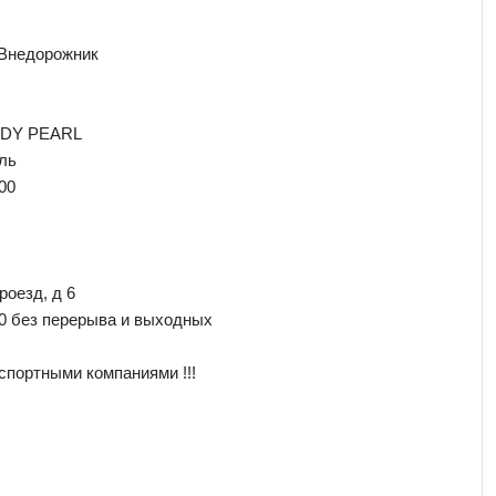
 Внедорожник
NDY PEARL
ль
00
роезд, д 6
00 без перерыва и выходных
спортными компаниями !!!