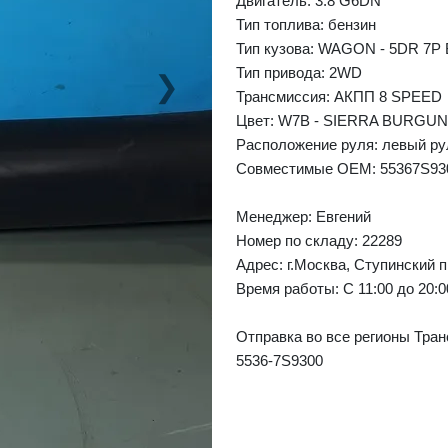
Двигатель: 3.8 G6DN
Тип топлива: бензин
Тип кузова: WAGON - 5DR 7P
Тип привода: 2WD
❯
Next
Трансмиссия: AКПП 8 SPEED
Цвет: W7B - SIERRA BURGU
Расположение руля: левый ру
Совместимые OEM: 55367S93
Менеджер:
Евгений
Номер по складу: 22289
Адрес:
г.Москва, Ступинский п
Время работы:
С 11:00 до 20:
Отправка во все регионы Тран
5536-7S9300