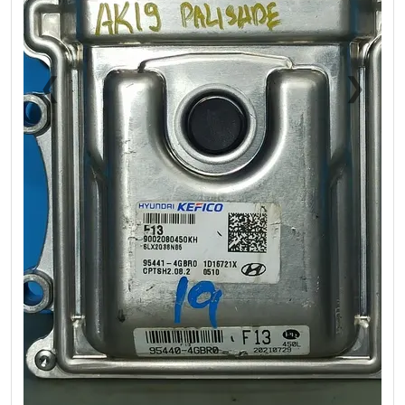
❮
❯
Previous
Next