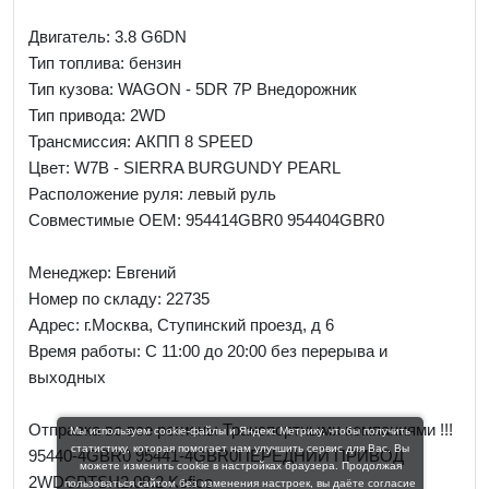
Двигатель: 3.8 G6DN
Тип топлива: бензин
Тип кузова: WAGON - 5DR 7P Внедорожник
Тип привода: 2WD
Трансмиссия: AКПП 8 SPEED
Цвет: W7B - SIERRA BURGUNDY PEARL
Расположение руля: левый руль
Совместимые OEM: 954414GBR0 954404GBR0
Менеджер:
Евгений
Номер по складу: 22735
Адрес:
г.Москва, Ступинский проезд, д 6
Время работы:
С 11:00 до 20:00 без перерыва и
выходных
Отправка во все регионы Транспортными компаниями !!!
Мы используем cookie-файлы и Яндекс Метрику, чтобы получить
статистику, которая помогает нам улучшить сервис для Вас. Вы
95440-4GBR0 95441-4GBR0ПЕРЕДНИЙ ПРИВОД
можете изменить cookie в настройках браузера. Продолжая
2WDCPTSH2.08.2 Kefico
пользоваться сайтом без изменения настроек, вы даёте согласие