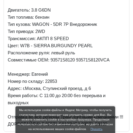
Двигатель: 3.8 G6DN
Тип топлива: бензин
Тип кузова: WAGON - 5DR 7P Внедорожник
Тип привода: 2WD
Трансмиссия: AКПП 8 SPEED
Цвет: W7B - SIERRA BURGUNDY PEARL
Расположение руля: левый руль
Совместимые OEM: 93571S8120 93571S8120VCA
Менеджер:
Евгений
Номер по складу: 22853
Адрес:
г.Москва, Ступинский проезд, д 6
Время работы:
С 11:00 до 20:00 без перерыва и
выходных
Мы используем cookie-файлы и Яндекс Метрику, чтобы получить
статистику, которая помогает нам улучшить сервис для Вас. Вы
Отправка во все регионы Транспортными компаниями !!!
можете изменить cookie в настройках браузера. Продолжая
ДОРЕСТАЙЛИНГ 93571-S8120VCA 93571-S8120
пользоваться сайтом без изменения настроек, вы даёте согласие
на использование ваших cookie-файлов.
Принять