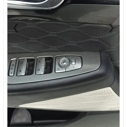
❮
❯
Previous
Next