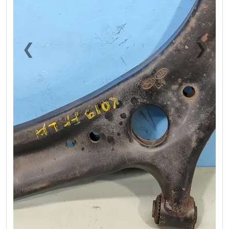
❮
❯
Previous
Next