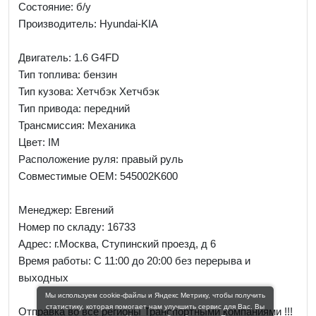
Состояние: б/у
Производитель: Hyundai-KIA
Двигатель: 1.6 G4FD
Тип топлива: бензин
Тип кузова: Хетчбэк Хетчбэк
Тип привода: передний
Трансмиссия: Механика
Цвет: IM
Расположение руля: правый руль
Совместимые OEM: 545002K600
Менеджер:
Евгений
Номер по складу: 16733
Адрес:
г.Москва, Ступинский проезд, д 6
Время работы:
С 11:00 до 20:00 без перерыва и
выходных
Мы используем cookie-файлы и Яндекс Метрику, чтобы получить
статистику, которая помогает нам улучшить сервис для Вас. Вы
Отправка во все регионы Транспортными компаниями !!!