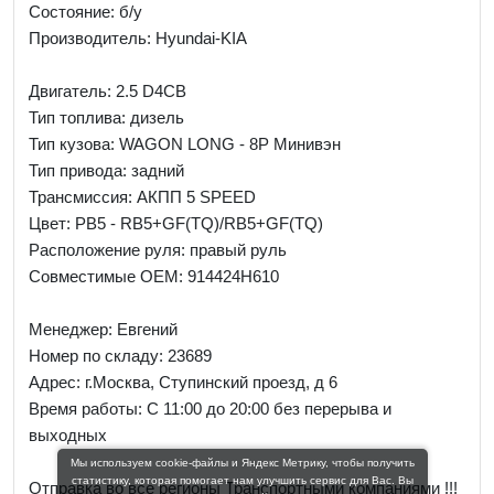
Состояние: б/у
Производитель: Hyundai-KIA
Двигатель: 2.5 D4CB
Тип топлива: дизель
Тип кузова: WAGON LONG - 8P Минивэн
Тип привода: задний
Трансмиссия: AКПП 5 SPEED
Цвет: PB5 - RB5+GF(TQ)/RB5+GF(TQ)
Расположение руля: правый руль
Совместимые OEM: 914424H610
Менеджер:
Евгений
Номер по складу: 23689
Адрес:
г.Москва, Ступинский проезд, д 6
Время работы:
С 11:00 до 20:00 без перерыва и
выходных
Мы используем cookie-файлы и Яндекс Метрику, чтобы получить
статистику, которая помогает нам улучшить сервис для Вас. Вы
Отправка во все регионы Транспортными компаниями !!!