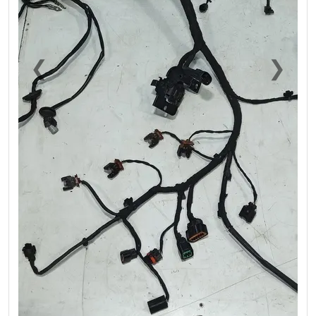
❮
❯
Previous
Next