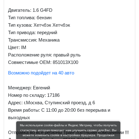
Двигатель: 1.6 G4FD
Тип топлива: бензин
Тип кузова: Хетчбэк Хетчбэк
Тип привода: передний
Трансмиссия: Механика
Цвет: IM
Расположение руля: правый руль
Совместимые OEM: 851013X100
Возможно подойдет на 40 авто
Менеджер:
Евгений
Номер по складу: 17186
Адрес:
г.Москва, Ступинский проезд, д 6
Время работы:
С 11:00 до 20:00 без перерыва и
выходных
Мы используем cookie-файлы и Яндекс Метрику, чтобы получить
статистику, которая помогает нам улучшить сервис для Вас. Вы
Отправка во все регионы Транспортными компаниями !!!
можете изменить cookie в настройках браузера. Продолжая