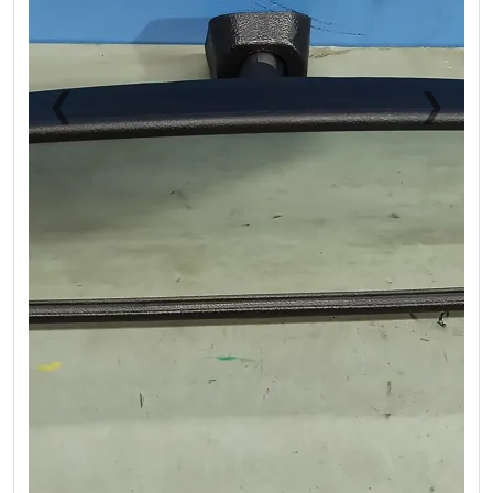
❮
❯
Previous
Next