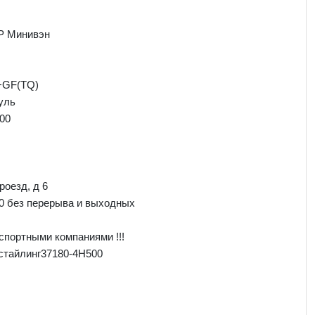
P Минивэн
+GF(TQ)
уль
00
роезд, д 6
00 без перерыва и выходных
спортными компаниями !!!
стайлинг37180-4H500