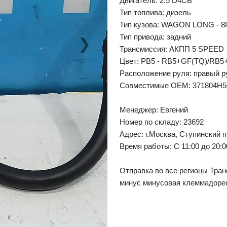
Двигатель: 2.5 D4CB
Тип топлива: дизель
Тип кузова: WAGON LONG - 8
Тип привода: задний
❯
Next
Трансмиссия: AКПП 5 SPEED
Цвет: PB5 - RB5+GF(TQ)/RB5
Расположение руля: правый р
Совместимые OEM: 371804H5
Менеджер:
Евгений
Номер по складу: 23692
Адрес:
г.Москва, Ступинский п
Время работы:
С 11:00 до 20:
Отправка во все регионы Тран
минус минусовая клеммадоре