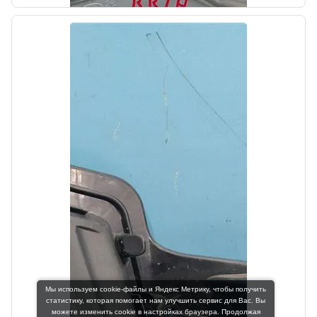
Цена:
20000,00₽
Автолайн
б/у
Стеклоподъемник задний левый Kia
Cerato 2 TD 2008-2013
OEM: 834011M010
Мы используем cookie-файлы и Яндекс Метрику, чтобы получить
статистику, которая помогает нам улучшить сервис для Вас. Вы
Производитель:
можете изменить cookie в настройках браузера. Продолжая