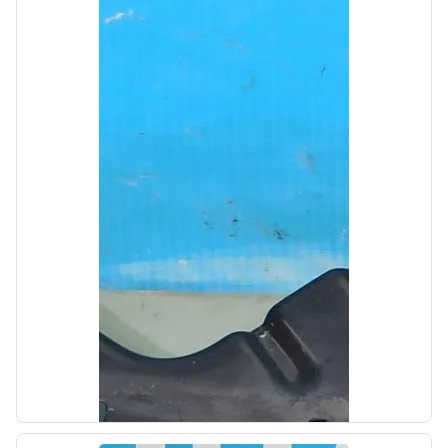
б/у
Проводка Hyundai i30 2 2012-2015
OEM: 91865A6020
Производитель:
Hyundai-KIA
Цена:
500,00₽
Автолайн