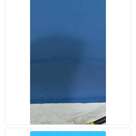
б/у
Коллектор впускной Kia Ceed 1 2009-2012
OEM: 283112B300
Производитель:
Hyundai-KIA
Цена:
1000,00₽
Автолайн