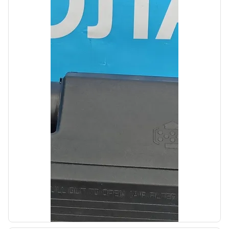
б/у
Кронштейн переднего бампера правый Kia
Sportage 3 2010-2014
OEM: 865523W000
Производитель:
Hyundai-KIA