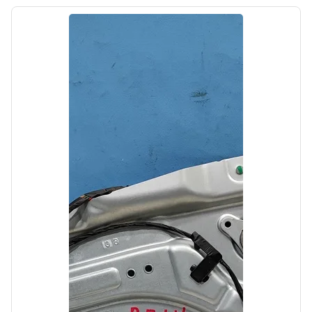
Цена:
6000,00₽
Автолайн
б/у
Фонарь левый Kia Ceed 1 2009-2012
OEM: 924011H360
Производитель:
Hyundai-KIA