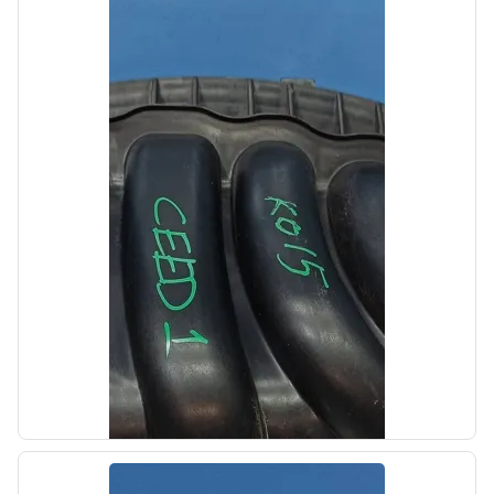
б/у
Поводок стеклоочистителя заднего
Hyundai i30 2 2015-2017
OEM: 98811A5000
Производитель:
Hyundai-KIA
Цена:
1000,00₽
Автолайн