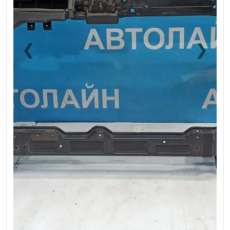
❮
❯
Previous
Next