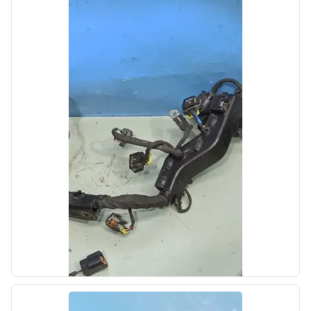
б/у
Горловина топливного бака Kia SOUL 2
2013-2016
OEM: 31030B2000
Производитель:
Hyundai-KIA
Цена:
1000,00₽
Автолайн