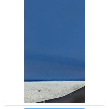
б/у
Дефлектор центральный левый Hyundai
Sonata 7 LF 2017-2019
OEM: 97410C2AA0ZL5
Производитель:
Hyundai-KIA
Цена:
1500,00₽