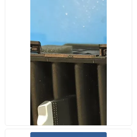
б/у
Проводка двигателя Kia SOUL 2 2013-2016
OEM: 91415B2160
Производитель:
Hyundai-KIA
Цена:
9000,00₽
Автолайн