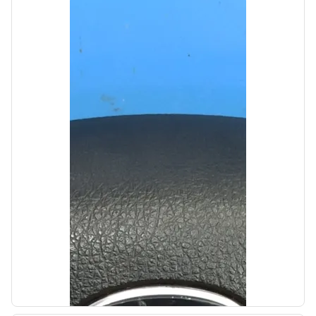
Автолайн
б/у
Патрубок радиатора нижний Kia Ceed 1
2009-2012
OEM: 254122H000
Производитель:
Hyundai-KIA