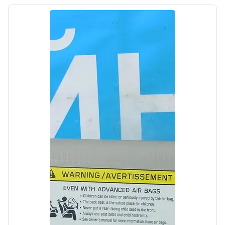
б/у
Подушка безопасности в руль Kia Sorento
2 XM 2009-2012
OEM: 569002P100VA
Производитель:
Hyundai-KIA
Цена:
6900,00₽
Автолайн
Б/у
Шина Ziex ZE960 A/S R20
OEM:
Производитель:
Falken