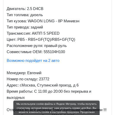
Двигатель: 2.5 D4CB
Тип топлива: дизель
Тип кузова: WAGON LONG - 8P Минивэн
Тип привода: задний
Трансмиссия: AКПП 5 SPEED
Цвет: PB5 - RB5+GF(TQ)/RB5+GF(TQ)
Расположение руля: правый руль
Совместимые OEM: 555104H100
Возможно подойдет на 2 авто
Менеджер:
Евгений
Номер по складу: 23772
Адрес:
г.Москва, Ступинский проезд, д 6
Время работы:
С 11:00 до 20:00 без перерыва и
выходных
Мы используем cookie-файлы и Яндекс Метрику, чтобы получить
статистику, которая помогает нам улучшить сервис для Вас. Вы
Отправка во все регионы Транспортными компаниями !!!
можете изменить cookie в настройках браузера. Продолжая