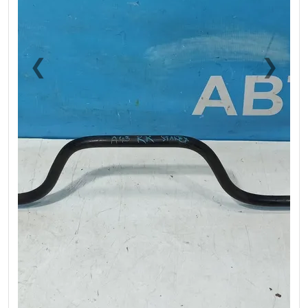
❮
❯
Previous
Next