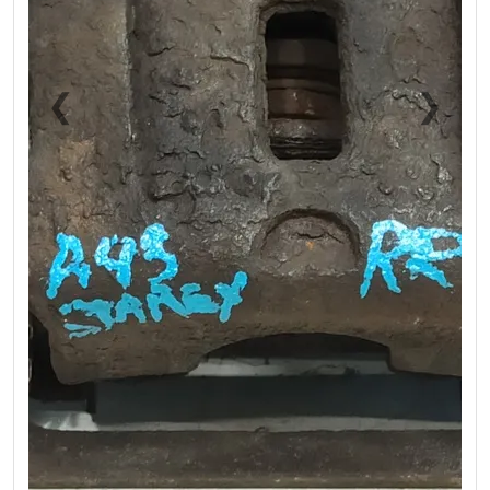
❮
❯
Previous
Next