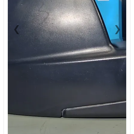
❮
❯
Previous
Next