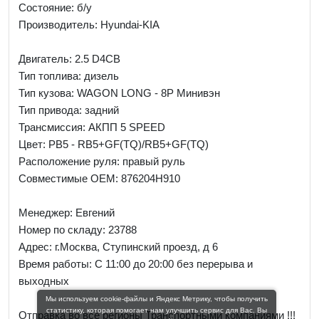
Состояние: б/у
Производитель: Hyundai-KIA
Двигатель: 2.5 D4CB
Тип топлива: дизель
Тип кузова: WAGON LONG - 8P Минивэн
Тип привода: задний
Трансмиссия: AКПП 5 SPEED
Цвет: PB5 - RB5+GF(TQ)/RB5+GF(TQ)
Расположение руля: правый руль
Совместимые OEM: 876204H910
Менеджер:
Евгений
Номер по складу: 23788
Адрес:
г.Москва, Ступинский проезд, д 6
Время работы:
С 11:00 до 20:00 без перерыва и
выходных
Мы используем cookie-файлы и Яндекс Метрику, чтобы получить
статистику, которая помогает нам улучшить сервис для Вас. Вы
Отправка во все регионы Транспортными компаниями !!!