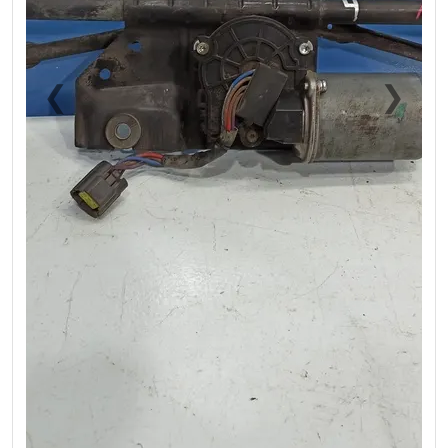
❮
❯
Previous
Next