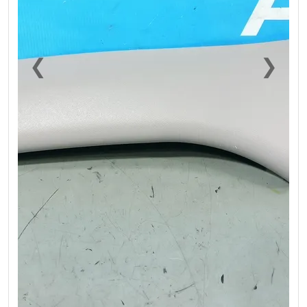
❮
❯
Previous
Next