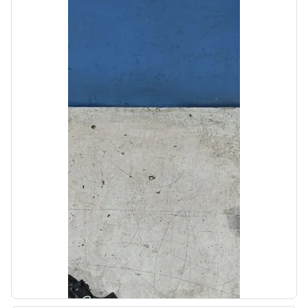
Автолайн
б/у
Топливная рампа Kia SOUL 2 2013-2016
OEM: 353402B100
Производитель:
Hyundai-KIA
Цена:
3000,00₽