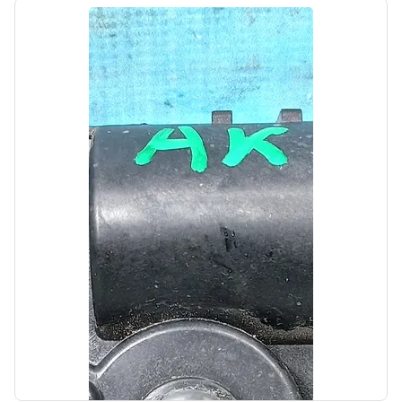
Автолайн
б/у
Проводка АКБ Hyundai Santa Fe 4 TM 2018-
2020 Дорестайлинг
OEM: 91850S2110
Производитель:
Hyundai-KIA