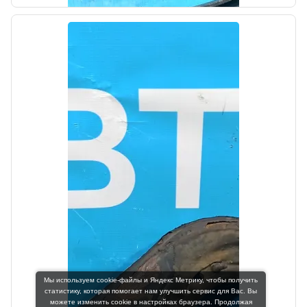
Hyundai-KIA
Цена:
700,00₽
Автолайн
б/у
Рычаг задний продольный левый Kia
Sportage 3 2010-2014
Мы используем cookie-файлы и Яндекс Метрику, чтобы получить
OEM: 552703U100
статистику, которая помогает нам улучшить сервис для Вас. Вы
Производитель:
можете изменить cookie в настройках браузера. Продолжая