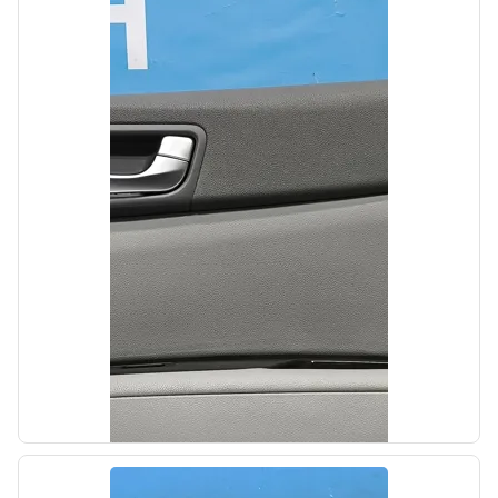
б/у
Площадка АКБ Hyundai Sonata 8 DN 2019-
2023
OEM: 37150L1000
Производитель:
Hyundai-KIA
Цена:
11000,00₽
Автолайн