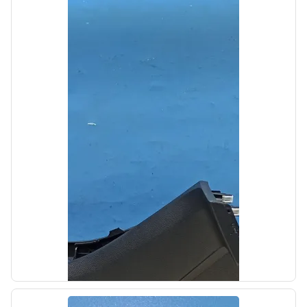
б/у
Обшивка двери передней правой Kia
Optima 4 JF 2015-2018
OEM: 82308D5060BX9
Производитель:
Hyundai-KIA
Цена:
4000,00₽