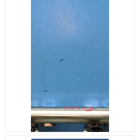
Автолайн
б/у
Центральная консоль Hyundai Sonata 8 DN
2019-2023
OEM: 846A3L0000
Производитель:
Hyundai-KIA
Цена:
7000,00₽