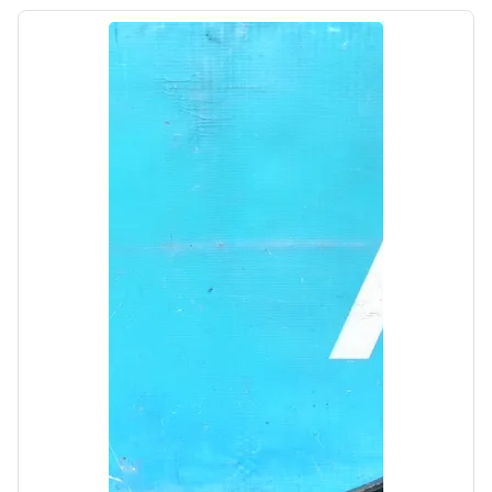
Цена:
6000,00₽
Автолайн
б/у
Моторчик заслонки печки Kia Optima 4 JF
2018-2020
OEM: 97162UAA0
Производитель: