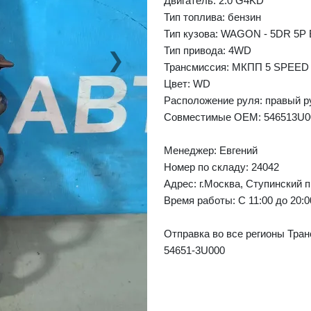
Двигатель: 2.0 G4KD
Тип топлива: бензин
Тип кузова: WAGON - 5DR 5P
Тип привода: 4WD
❯
Next
Трансмиссия: МКПП 5 SPEED
Цвет: WD
Расположение руля: правый р
Совместимые OEM: 546513U0
Менеджер:
Евгений
Номер по складу: 24042
Адрес:
г.Москва, Ступинский п
Время работы:
С 11:00 до 20:
Отправка во все регионы Тран
54651-3U000