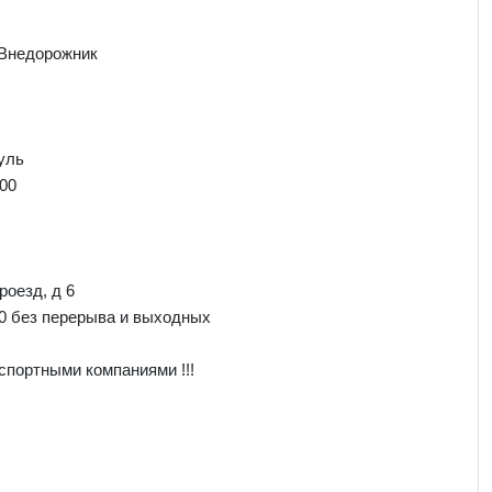
 Внедорожник
уль
00
роезд, д 6
00 без перерыва и выходных
спортными компаниями !!!