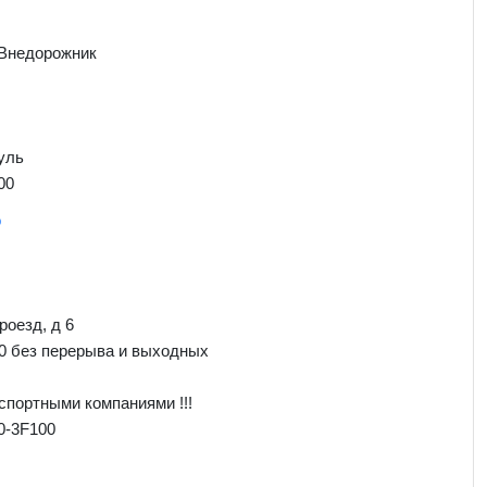
 Внедорожник
уль
00
о
роезд, д 6
00 без перерыва и выходных
спортными компаниями !!!
0-3F100