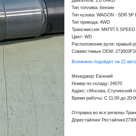
Двигатель: 2.0 G4KD
Тип топлива: бензин
Тип кузова: WAGON - 5DR 5P
Тип привода: 4WD
❯
Next
Трансмиссия: МКПП 5 SPEED
Цвет: WD
Расположение руля: правый р
Совместимые OEM: 273003F1
Возможно подойдет на 22 авт
Менеджер:
Евгений
Номер по складу: 24070
Адрес:
г.Москва, Ступинский п
Время работы:
С 11:00 до 20:
Отправка во все регионы Тран
Дорестайлинг Рестайлинг2730