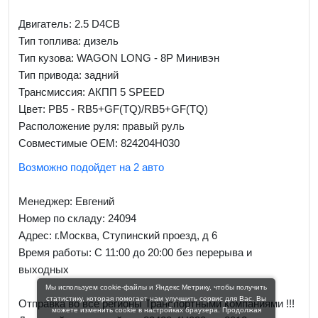
Двигатель: 2.5 D4CB
Тип топлива: дизель
Тип кузова: WAGON LONG - 8P Минивэн
Тип привода: задний
Трансмиссия: AКПП 5 SPEED
Цвет: PB5 - RB5+GF(TQ)/RB5+GF(TQ)
Расположение руля: правый руль
Совместимые OEM: 824204H030
Возможно подойдет на 2 авто
Менеджер:
Евгений
Номер по складу: 24094
Адрес:
г.Москва, Ступинский проезд, д 6
Время работы:
С 11:00 до 20:00 без перерыва и
выходных
Мы используем cookie-файлы и Яндекс Метрику, чтобы получить
статистику, которая помогает нам улучшить сервис для Вас. Вы
Отправка во все регионы Транспортными компаниями !!!
можете изменить cookie в настройках браузера. Продолжая