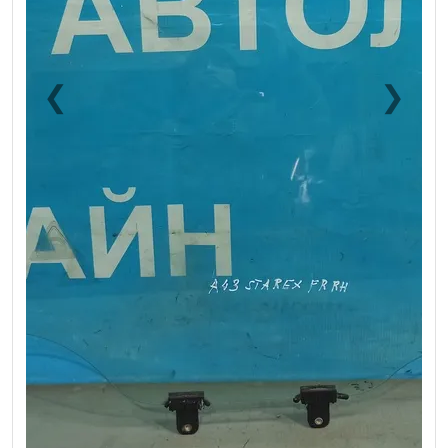
❮
❯
Previous
Next