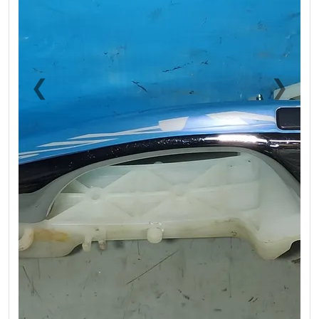
❮
❯
Previous
Next