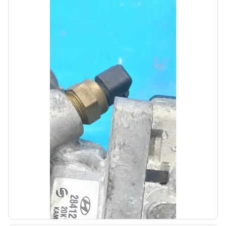
Автолайн
б/у
Датчик давления шин Hyundai Santa Fe 4
TM 2018- 2020 Дорестайлинг
OEM: 52933C1100
Производитель:
Hyundai-KIA