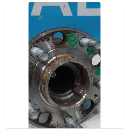
Цена:
800,00₽
Автолайн
б/у
Клапан ЕГР Kia Cerato 4 BD 2018-2021
OEM: 284002E700
Производитель:
Hyundai-KIA
Цена:
5000,00₽