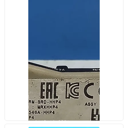
Автолайн
б/у
Диск тормозной задний Kia Ceed 2 JD 2012-
2015
OEM: 58411A6300
Производитель:
Hyundai-KIA
Цена:
1000,00₽