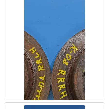
б/у
Накладка порога внутренняя Kia Cerato 2
TD 2008-2013
OEM: 858701M000WK
Производитель:
Hyundai-KIA
Цена:
600,00₽