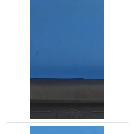
Новая
Фильтр масляный Hyundai Solaris 2 2017-
2020,Hyundai Solaris 2 2020- н
OEM: 26300-02503
Производитель:
Hyundai-KIA
Цена:
549,00₽
Автолайн