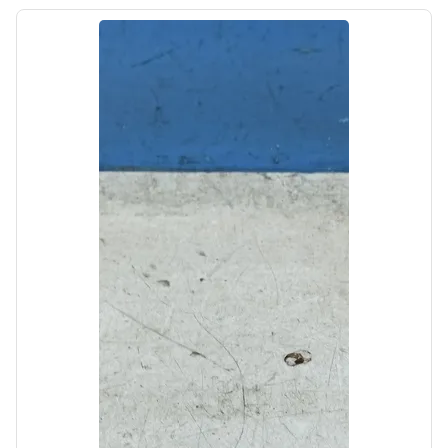
Автолайн
б/у
Ступица задняя Hyundai Palisade 2018-2022
OEM: 52720S1000
Производитель:
Hyundai-KIA
Цена:
7000,00₽
Автолайн