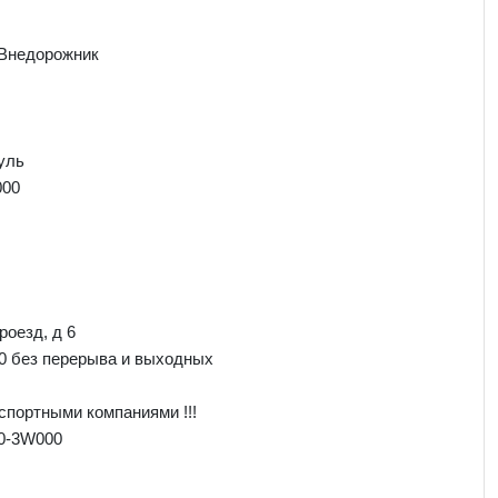
 Внедорожник
уль
000
роезд, д 6
00 без перерыва и выходных
спортными компаниями !!!
90-3W000