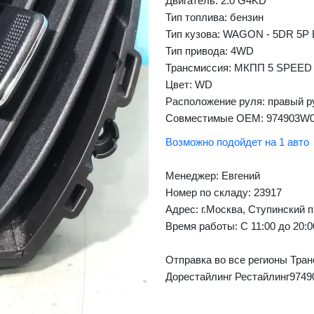
Двигатель: 2.0 G4KD
Тип топлива: бензин
Тип кузова: WAGON - 5DR 5P
Тип привода: 4WD
❯
Next
Трансмиссия: МКПП 5 SPEED
Цвет: WD
Расположение руля: правый р
Совместимые OEM: 974903W
Возможно подойдет на 1 авто
Менеджер:
Евгений
Номер по складу: 23917
Адрес:
г.Москва, Ступинский п
Время работы:
С 11:00 до 20:
Отправка во все регионы Тран
Дорестайлинг Рестайлинг974