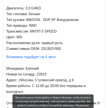
Двигатель: 2.0 G4KD
Тип топлива: бензин
Тип кузова: WAGON - 5DR 5P Внедорожник
Тип привода: 4WD
Трансмиссия: МКПП 5 SPEED
Цвет: WD
Расположение руля: правый руль
Совместимые OEM: 291352Y000
Возможно подойдет на 6 авто
Менеджер:
Евгений
Номер по складу: 23919
Адрес:
г.Москва, Ступинский проезд, д 6
Время работы:
С 11:00 до 20:00 без перерыва и
выходных
Мы используем cookie-файлы и Яндекс Метрику, чтобы получить
статистику, которая помогает нам улучшить сервис для Вас. Вы
Отправка во все регионы Транспортными компаниями !!!
можете изменить cookie в настройках браузера. Продолжая