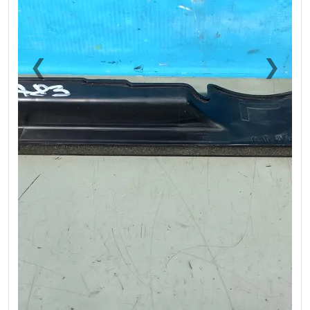
❮
❯
Previous
Next