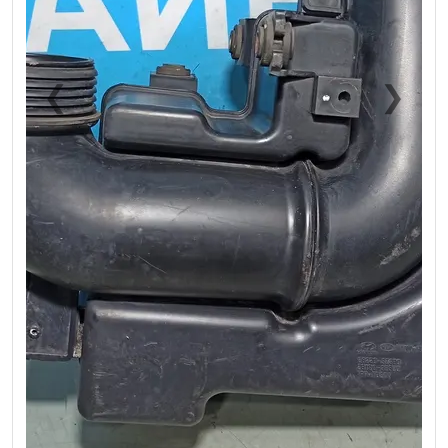
❮
❯
Previous
Next