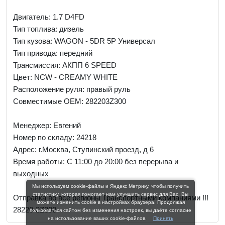
Двигатель: 1.7 D4FD
Тип топлива: дизель
Тип кузова: WAGON - 5DR 5P Универсал
Тип привода: передний
Трансмиссия: AКПП 6 SPEED
Цвет: NCW - CREAMY WHITE
Расположение руля: правый руль
Совместимые OEM: 282203Z300
Менеджер:
Евгений
Номер по складу: 24218
Адрес:
г.Москва, Ступинский проезд, д 6
Время работы:
С 11:00 до 20:00 без перерыва и
выходных
Мы используем cookie-файлы и Яндекс Метрику, чтобы получить
статистику, которая помогает нам улучшить сервис для Вас. Вы
Отправка во все регионы Транспортными компаниями !!!
можете изменить cookie в настройках браузера. Продолжая
28220-3Z300
пользоваться сайтом без изменения настроек, вы даёте согласие
на использование ваших cookie-файлов.
Принять