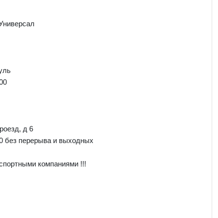
 Универсал
уль
00
роезд, д 6
00 без перерыва и выходных
спортными компаниями !!!