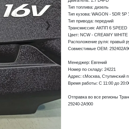
Двигатель: 1.7 D4FD
Тип топлива: дизель
Тип кузова: WAGON - 5DR 5P
Тип привода: передний
❯
Next
Трансмиссия: AКПП 6 SPEED
Цвет: NCW - CREAMY WHITE
Расположение руля: правый р
Совместимые OEM: 292402A9
Менеджер:
Евгений
Номер по складу: 24221
Адрес:
г.Москва, Ступинский п
Время работы:
С 11:00 до 20:
Отправка во все регионы Тран
29240-2A900