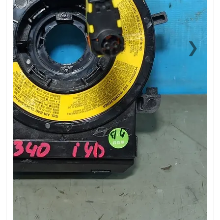
❮
❯
Previous
Next