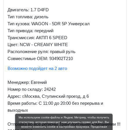
Двигатель: 1.7 D4FD
Тип топлива: дизель
Тип кузова: WAGON - 5DR 5P Универсал
Тип привода: передний
Трансмиссия: AКПП 6 SPEED
Цвет: NCW - CREAMY WHITE
Расположение руля: правый руль
Совместимые OEM: 934902T210
Возможно подойдет на 2 авто
Менеджер:
Евгений
Номер по складу: 24242
Адрес:
г.Москва, Ступинский проезд, д 6
Время работы:
С 11:00 до 20:00 без перерыва и
выходных
Мы используем cookie-файлы и Яндекс Метрику, чтобы получить
статистику, которая помогает нам улучшить сервис для Вас. Вы
Отправка во все регионы Транспортными компаниями !!!
можете изменить cookie в настройках браузера. Продолжая