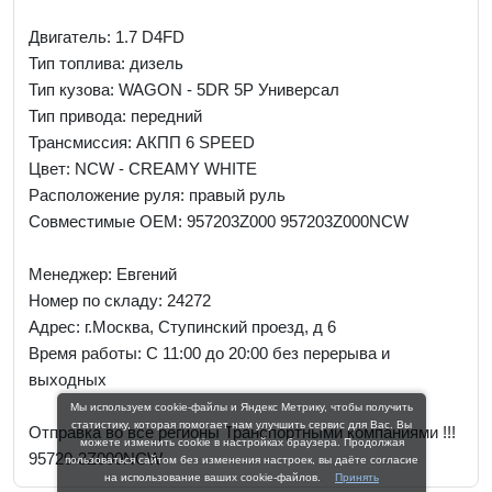
Двигатель: 1.7 D4FD
Тип топлива: дизель
Тип кузова: WAGON - 5DR 5P Универсал
Тип привода: передний
Трансмиссия: AКПП 6 SPEED
Цвет: NCW - CREAMY WHITE
Расположение руля: правый руль
Совместимые OEM: 957203Z000 957203Z000NCW
Менеджер:
Евгений
Номер по складу: 24272
Адрес:
г.Москва, Ступинский проезд, д 6
Время работы:
С 11:00 до 20:00 без перерыва и
выходных
Мы используем cookie-файлы и Яндекс Метрику, чтобы получить
статистику, которая помогает нам улучшить сервис для Вас. Вы
Отправка во все регионы Транспортными компаниями !!!
можете изменить cookie в настройках браузера. Продолжая
95720-3Z000NCW
пользоваться сайтом без изменения настроек, вы даёте согласие
на использование ваших cookie-файлов.
Принять