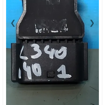
❮
❯
Previous
Next