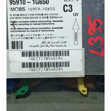
❮
❯
Previous
Next