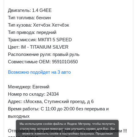
Двигатель: 1.4 G4EE
Тип топлива: бензин
Тип кузова: Хетчбэк Хетчбэк
Тип привода: передний
Трансмиссия: МКПП 5 SPEED
Цвет: IM - TITANIUM SILVER
Расположение руля: правый руль
Совместимые OEM: 959101G650
Возможно подойдет на 3 авто
Менеджер:
Евгений
Номер по складу: 24334
Адрес:
г.Москва, Ступинский проезд, д 6
Время работы:
С 11:00 до 20:00 без перерыва и
выходных
Мы используем cookie-файлы и Яндекс Метрику, чтобы получить
статистику, которая помогает нам улучшить сервис для Вас. Вы
Отправка во все регионы Транспортными компаниями !!!
можете изменить cookie в настройках браузера. Продолжая