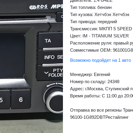
Двигатель: 1.4 G4EE
Тип топлива: бензин
Тип кузова: Хетчбэк Хетчбэк
Тип привода: передний
❯
Next
Трансмиссия: МКПП 5 SPEED
Цвет: IM - TITANIUM SILVER
Расположение руля: правый р
Совместимые OEM: 961001G8
Возможно подойдет на 1 авто
Менеджер:
Евгений
Номер по складу: 24348
Адрес:
г.Москва, Ступинский п
Время работы:
С 11:00 до 20:
Отправка во все регионы Тран
96100-1G892DBTРестайлинг