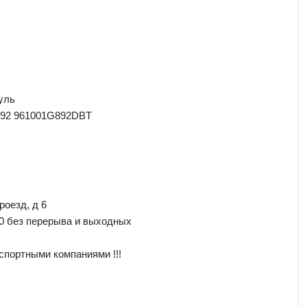
уль
92 961001G892DBT
роезд, д 6
00 без перерыва и выходных
спортными компаниями !!!