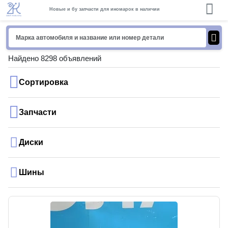
Новые и бу запчасти для иномарок в наличии
Найдено 8298 объявлений
Сортировка
Запчасти
Диски
Шины