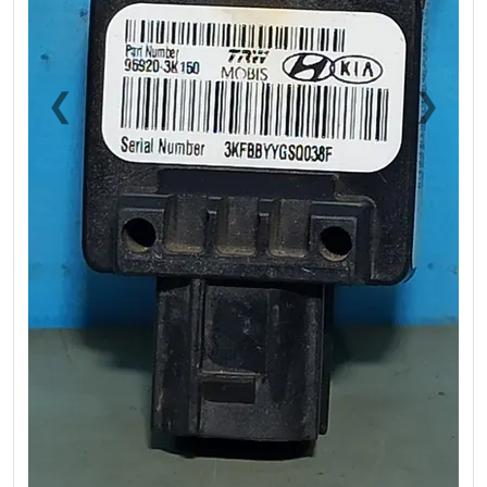
❮
❯
Previous
Next