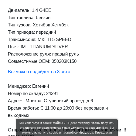
Двигатель: 1.4 G4EE
Тип топлива: бензин
Тип кузова: Хетчбэк Хетчбэк
Тип привода: передний
Трансмиссия: МКПП 5 SPEED
Цвет: IM - TITANIUM SILVER
Расположение руля: правый руль
Совместимые OEM: 959203K150
Возможно подойдет на 3 авто
Менеджер:
Евгений
Номер по складу: 24391
Адрес:
г.Москва, Ступинский проезд, д 6
Время работы:
С 11:00 до 20:00 без перерыва и
выходных
Мы используем cookie-файлы и Яндекс Метрику, чтобы получить
статистику, которая помогает нам улучшить сервис для Вас. Вы
Отправка во все регионы Транспортными компаниями !!!
можете изменить cookie в настройках браузера. Продолжая