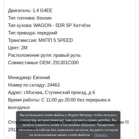
Двигатель: 1.4 G4EE
Тип топлива: бензин
Тип кузова: WAGON - 5DR 5P Хетчбэк
Тип привода: передний
Трансмиссия: МКПП 5 SPEED
Цвет: 2M
Расположение руля: правый руль
Совместимые OEM: 291301C000
Менеджер:
Евгений
Номер по складу: 24463
Адрес:
г.Москва, Ступинский проезд, д 6
Время работы:
С 11:00 до 20:00 без перерыва и
выходных
Мы используем cookie-файлы и Яндекс Метрику, чтобы получить
статистику, которая помогает нам улучшить сервис для Вас. Вы
Отправка во все регионы Транспортными компаниями !!!
можете изменить cookie в настройках браузера. Продолжая
29130-1C000
пользоваться сайтом без изменения настроек, вы даёте согласие
на использование ваших cookie-файлов.
Принять