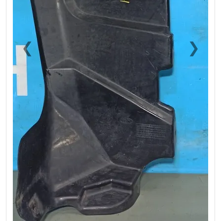
❮
❯
Previous
Next