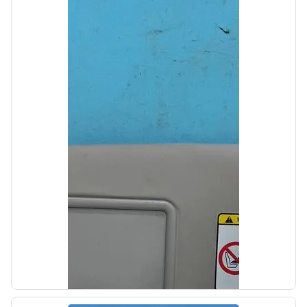
Автолайн
б/у
Плафон салонный передний Kia Cerato 4
BD 2018-2021
OEM: 92800M6010BGA
Производитель:
Hyundai-KIA
Цена:
3000,00₽