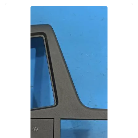
Цена:
4500,00₽
Автолайн
б/у
Плафон салонный задний Kia SOUL 2 2013-
2016
OEM: 92850B2000BF3
Производитель:
Hyundai-KIA