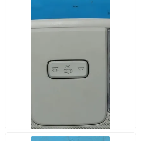
б/у
Стабилизатор передний Kia Ceed 1 2009-
2012
OEM: 548102H000
Производитель:
Hyundai-KIA
Цена:
900,00₽