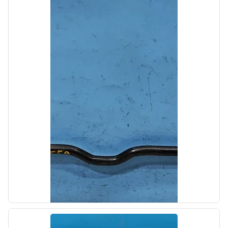
б/у
Патрубок радиатора верхний Kia SOUL 1
2011-2014
OEM: 254112K600
Производитель:
Hyundai-KIA
Цена:
700,00₽
Автолайн