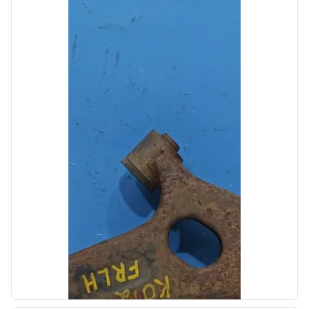
Автолайн
б/у
Козырек солнцезащитный левый Kia
VENGA 1 2009-2014
OEM: 852101P300ED
Производитель:
Hyundai-KIA