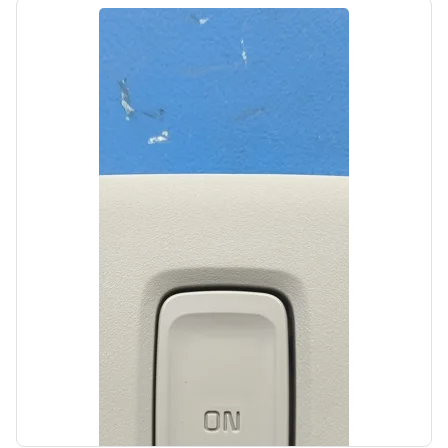
Цена:
500,00₽
Автолайн
б/у
Рычаг передний левый Hyundai IX35 1
2010-2013
OEM: 545002Y000
Производитель:
Hyundai-KIA