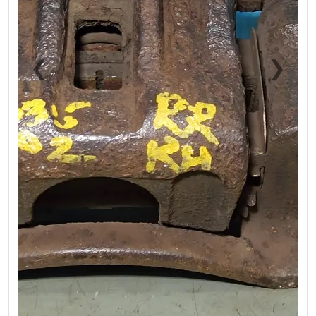
❮
❯
Previous
Next