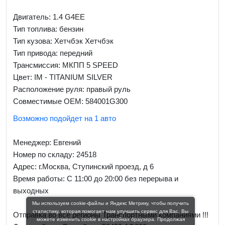
Двигатель: 1.4 G4EE
Тип топлива: бензин
Тип кузова: Хетчбэк Хетчбэк
Тип привода: передний
Трансмиссия: МКПП 5 SPEED
Цвет: IM - TITANIUM SILVER
Расположение руля: правый руль
Совместимые OEM: 584001G300
Возможно подойдет на 1 авто
Менеджер:
Евгений
Номер по складу: 24518
Адрес:
г.Москва, Ступинский проезд, д 6
Время работы:
С 11:00 до 20:00 без перерыва и
выходных
Мы используем cookie-файлы и Яндекс Метрику, чтобы получить
статистику, которая помогает нам улучшить сервис для Вас. Вы
Отправка во все регионы Транспортными компаниями !!!
можете изменить cookie в настройках браузера. Продолжая