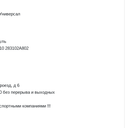
 Универсал
уль
10 283102A802
роезд, д 6
00 без перерыва и выходных
спортными компаниями !!!