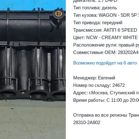
Двигатель: 1.7 D4FD
Тип топлива: дизель
Тип кузова: WAGON - 5DR 5P
Тип привода: передний
❯
Next
Трансмиссия: AКПП 6 SPEED
Цвет: NCW - CREAMY WHITE
Расположение руля: правый р
Совместимые OEM: 283202A4
Возможно подойдет на 6 авто
Менеджер:
Евгений
Номер по складу: 24672
Адрес:
г.Москва, Ступинский п
Время работы:
С 11:00 до 20:
Отправка во все регионы Тран
28310-2A802