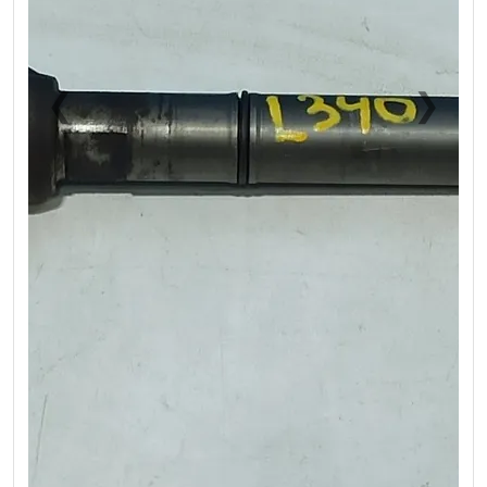
❮
❯
Previous
Next