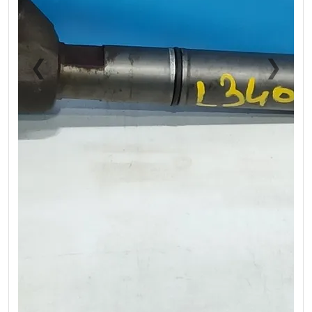
❮
❯
Previous
Next