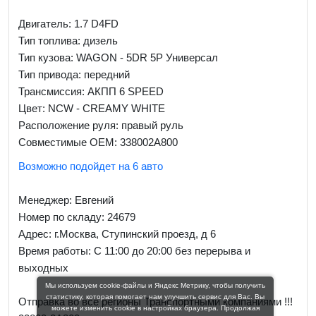
Двигатель: 1.7 D4FD
Тип топлива: дизель
Тип кузова: WAGON - 5DR 5P Универсал
Тип привода: передний
Трансмиссия: AКПП 6 SPEED
Цвет: NCW - CREAMY WHITE
Расположение руля: правый руль
Совместимые OEM: 338002A800
Возможно подойдет на 6 авто
Менеджер:
Евгений
Номер по складу: 24679
Адрес:
г.Москва, Ступинский проезд, д 6
Время работы:
С 11:00 до 20:00 без перерыва и
выходных
Мы используем cookie-файлы и Яндекс Метрику, чтобы получить
статистику, которая помогает нам улучшить сервис для Вас. Вы
Отправка во все регионы Транспортными компаниями !!!
можете изменить cookie в настройках браузера. Продолжая