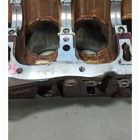
❮
❯
Previous
Next