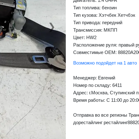
Двигатель: 1.4 G4FA
Тип топлива: бензин
Тип кузова: Хэтчбек Хетчбэк
Тип привода: передний
❯
Next
Трансмиссия: МКПП
Цвет: HW2
Расположение руля: правый р
Совместимые OEM: 88820A2
Возможно подойдет на 1 авто
Менеджер:
Евгений
Номер по складу: 6411
Адрес:
г.Москва, Ступинский п
Время работы:
С 11:00 до 20:
Отправка во все регионы Тран
дорестайлинг рестайлинг8882