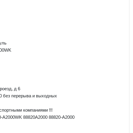
уль
000WK
роезд, д 6
00 без перерыва и выходных
спортными компаниями !!!
0-A2000WK 88820A2000 88820-A2000