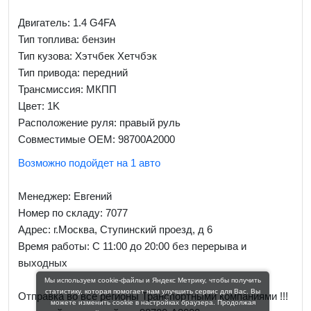
Двигатель: 1.4 G4FA
Тип топлива: бензин
Тип кузова: Хэтчбек Хетчбэк
Тип привода: передний
Трансмиссия: МКПП
Цвет: 1K
Расположение руля: правый руль
Совместимые OEM: 98700A2000
Возможно подойдет на 1 авто
Менеджер:
Евгений
Номер по складу: 7077
Адрес:
г.Москва, Ступинский проезд, д 6
Время работы:
С 11:00 до 20:00 без перерыва и
выходных
Мы используем cookie-файлы и Яндекс Метрику, чтобы получить
статистику, которая помогает нам улучшить сервис для Вас. Вы
Отправка во все регионы Транспортными компаниями !!!
можете изменить cookie в настройках браузера. Продолжая