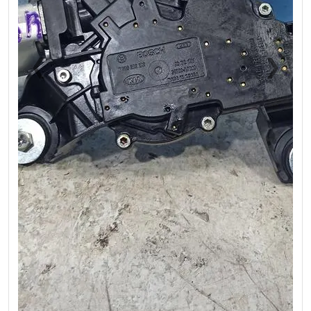
❮
❯
Previous
Next