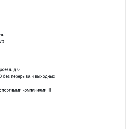
ль
70
роезд, д 6
00 без перерыва и выходных
спортными компаниями !!!