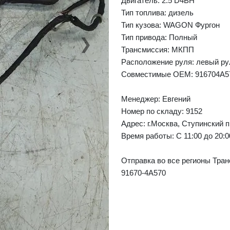
Двигатель: 2.5 D4BH
Тип топлива: дизель
Тип кузова: WAGON Фургон
Тип привода: Полный
❯
Next
Трансмиссия: МКПП
Расположение руля: левый ру
Совместимые OEM: 916704A5
Менеджер:
Евгений
Номер по складу: 9152
Адрес:
г.Москва, Ступинский п
Время работы:
С 11:00 до 20:
Отправка во все регионы Тран
91670-4A570