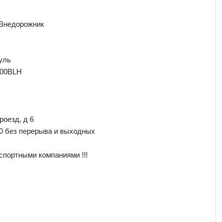
 Внедорожник
уль
600BLH
роезд, д 6
00 без перерыва и выходных
спортными компаниями !!!