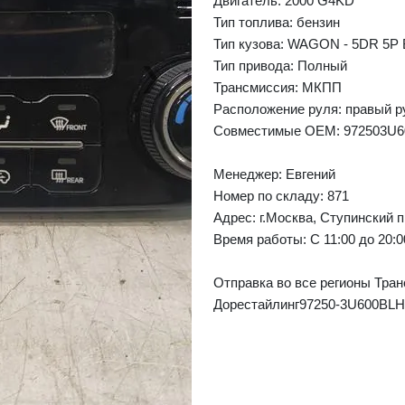
Двигатель: 2000 G4KD
Тип топлива: бензин
Тип кузова: WAGON - 5DR 5P
Тип привода: Полный
❯
Next
Трансмиссия: МКПП
Расположение руля: правый р
Совместимые OEM: 972503U
Менеджер:
Евгений
Номер по складу: 871
Адрес:
г.Москва, Ступинский п
Время работы:
С 11:00 до 20:
Отправка во все регионы Тран
Дорестайлинг97250-3U600BLH