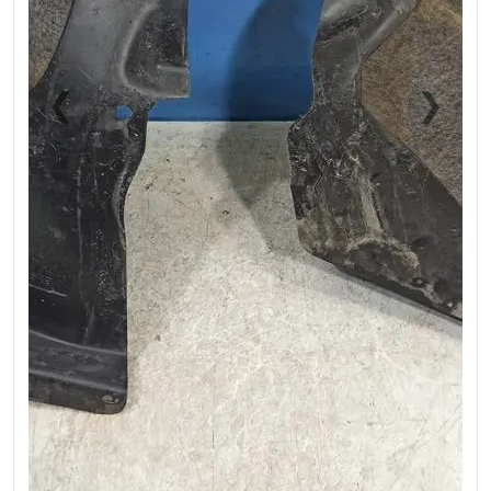
❮
❯
Previous
Next