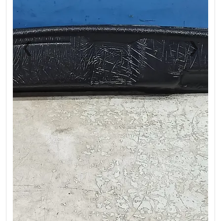
❮
❯
Previous
Next