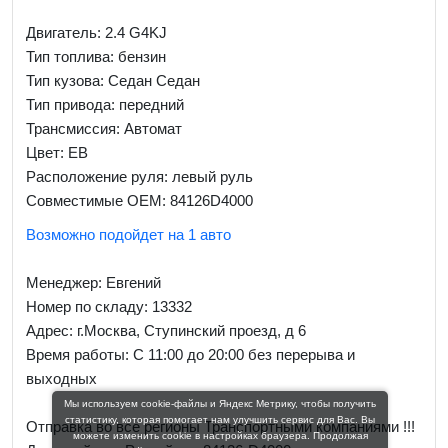
Двигатель: 2.4 G4KJ
Тип топлива: бензин
Тип кузова: Седан Седан
Тип привода: передний
Трансмиссия: Автомат
Цвет: EB
Расположение руля: левый руль
Совместимые OEM: 84126D4000
Возможно подойдет на 1 авто
Менеджер:
Евгений
Номер по складу: 13332
Адрес:
г.Москва, Ступинский проезд, д 6
Время работы:
С 11:00 до 20:00 без перерыва и
выходных
Мы используем cookie-файлы и Яндекс Метрику, чтобы получить
статистику, которая помогает нам улучшить сервис для Вас. Вы
Отправка во все регионы Транспортными компаниями !!!
можете изменить cookie в настройках браузера. Продолжая