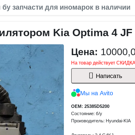
 бу запчасти для иномарок в наличии
лятором Kia Optima 4 JF 
Цена:
10000,
На товар действует СКИДКА
Написать
Мы на Avito
OEM: 25385D5200
Состояние: б/у
Производитель: Hyundai-KIA