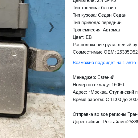
Двигатель: 2.4 G4KJ
Тип топлива: бензин
Тип кузова: Седан Седан
Тип привода: передний
❯
Next
Трансмиссия: Автомат
Цвет: EB
Расположение руля: левый ру
Совместимые OEM: 25385D52
Возможно подойдет на 1 авто
Менеджер:
Евгений
Номер по складу: 16060
Адрес:
г.Москва, Ступинский п
Время работы:
С 11:00 до 20:
Отправка во все регионы Тран
Дорестайлинг Рестайлинг2