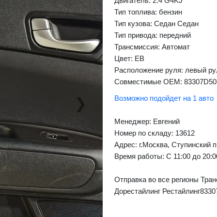
Двигатель: 2.4 G4KJ
Тип топлива: бензин
Тип кузова: Седан Седан
Тип привода: передний
Трансмиссия: Автомат
Цвет: EB
Расположение руля: левый ру
Совместимые OEM: 83307D50
Возможно подойдет на 1 авто
❯
Next
Менеджер:
Евгений
Номер по складу: 13612
Адрес:
г.Москва, Ступинский п
Время работы:
С 11:00 до 20:
Отправка во все регионы Тран
Дорестайлинг Рестайлинг8330