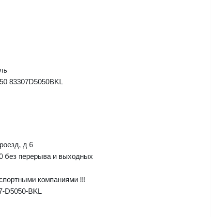
ль
50 83307D5050BKL
роезд, д 6
00 без перерыва и выходных
спортными компаниями !!!
7-D5050-BKL