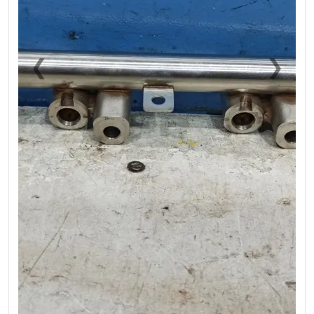
❮
❯
Previous
Next